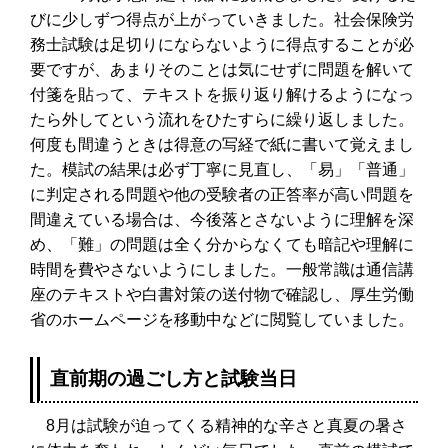
びに少しずつ得点が上がっていきました。社会保険労
務士試験は足切りにならないように得点することが必
要ですが、あまりそのことは気にせずに問題を解いて
付箋を貼って、テキストを振り返り解けるようになっ
たら外してという流れをひたすらに繰り返しました。
何度も間違うときは得意の写経で紙に書いて覚えまし
た。模試の結果は必ず丁寧に見直し、「易」「普通」
に判定される問題や他の受験者の正答率が高い問題を
間違えている場合は、今後落とさないように理解を深
め、「難」の問題は全く分からなくても暗記や理解に
時間を費やさないようにしました。一般常識は通信講
座のテキストや白書対策の送付物で確認し、厚生労働
省のホームページを移動中などに閲覧していました。
直前期の過ごし方と試験当日
8月は試験が迫ってくる精神的な辛さと真夏の暑さ