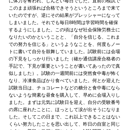
に体力を奪われ、しんどい毎日でした。直前の模試で
このまま頑張れば合格できそうというところまで来て
いたのですが、逆にその結果がプレッシャーになって
しまいました。それでも毎日8時間は学習時間を確保
するようにしました。この頃はなぜ社会保険労務士に
なりたいのかということと、「自分を信じる、これま
での努力を信じる」というようなことを、何度もノー
トに書いて自分を鼓舞していました。試験前には会場
の下見をしっかり行いました（確か通信講座合格者の
手記で、下見が重要ということが書いてあったので真
似しました）。試験の一週間前には突然食中毒が怖く
なり、冷凍食品ばかり食べていました。何とか迎えた
試験当日は、チョコレートなどの糖分と食中毒になら
ないような簡素な昼食を購入して、早めに会場入りし
ました。まずは元気に試験日を迎え、自分の受験番号
の席に座れたことに、ほっとして涙が出そうになりま
した。そしてこの日まで、これ以上できることはない
くらい努力したことを思い出して、昨日の自室と同じ