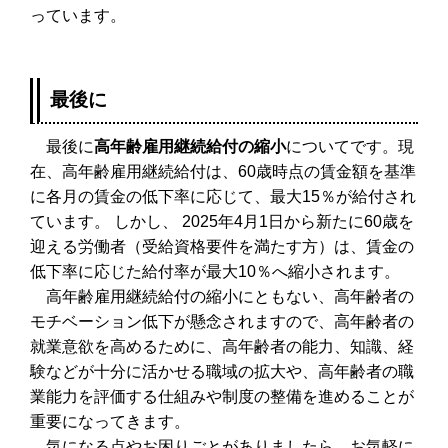
っています。
最後に
最後に
高年齢雇用継続給付の縮小
についてです。現
在、⾼年齢雇⽤継続給付は、60歳時点の賃⾦額を基準
に各⽉の賃⾦の低下率に応じて、最⼤15％が給付され
ています。 しかし、 2025年4⽉1⽇から新たに60歳を
迎える労働者（受給資格要件を満たす⽅）は、賃⾦の
低下率に応じた給付率が最⼤10％へ縮⼩されます。
⾼年齢雇⽤継続給付の縮⼩にともない、⾼年齢者の
モチベーション低下が懸念されますので、⾼年齢者の
就業意欲を⾼めるために、⾼年齢者の能⼒、知識、経
験などが⼗分に活かせる職域の拡⼤や、⾼年齢者の職
業能⼒を評価する仕組みや制度の整備を進めることが
重要になってきます。
気になる点やお困りごとがありましたら、お気軽に