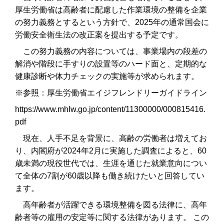
厚生労働省は高齢者に配慮した作業環境の整備を企業
の努力義務とするという方針で、2025年の通常国会に
労働安全衛生法の改正案を提出する予定です。
この努力義務の内容については、事業場内の段差の
解消や階段に手すりの設置等のハード面と、定期的な
健康診断や体力チェックの実施等が求められます。
※参照：厚生労働省エイジフレンドリーガイドライン
https://www.mhlw.go.jp/content/11300000/000815416.
pdf
現在、人手不足を背景に、高齢の労働者は増えてお
り、内閣府が2024年2月に実施した調査によると、60
歳未満の現役世代では、生涯を通じた就業意向につい
て全体の7割が60歳以降も働き続けたいと回答してい
ます。
⾼年齢者が活躍できる環境整備を図る法律に、⾼年
齢者等の雇⽤の安定等に関する法律があります。 この