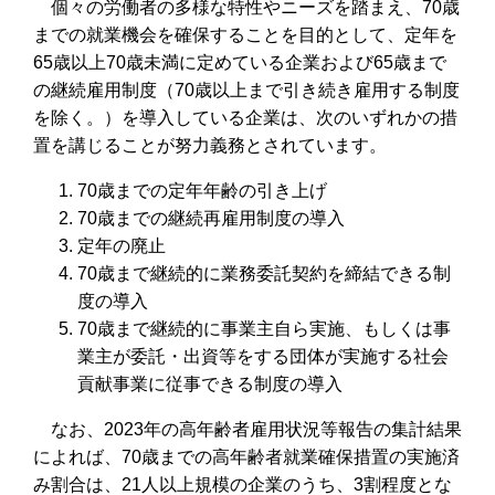
個々の労働者の多様な特性やニーズを踏まえ、70歳
までの就業機会を確保することを⽬的として、定年を
65歳以上70歳未満に定めている企業および65歳まで
の継続雇⽤制度（70歳以上まで引き続き雇⽤する制度
を除く。）を導⼊している企業は、次のいずれかの措
置を講じることが努⼒義務とされています。
70歳までの定年年齢の引き上げ
70歳までの継続再雇用制度の導入
定年の廃止
70歳まで継続的に業務委託契約を締結できる制
度の導入
70歳まで継続的に事業主自ら実施、もしくは事
業主が委託・出資等をする団体が実施する社会
貢献事業に従事できる制度の導入
なお、2023年の⾼年齢者雇⽤状況等報告の集計結果
によれば、70歳までの⾼年齢者就業確保措置の実施済
み割合は、21⼈以上規模の企業のうち、3割程度とな