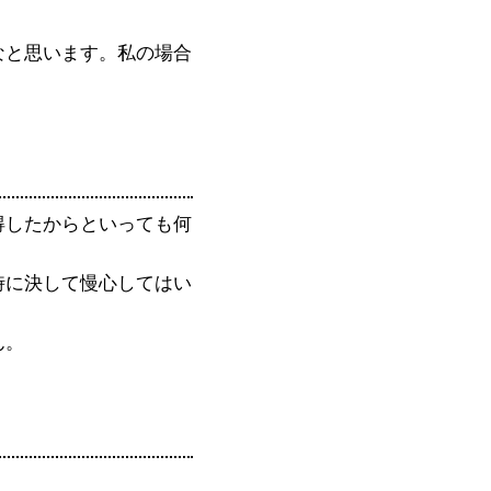
なと思います。私の場合
得したからといっても何
時に決して慢心してはい
。
ん。