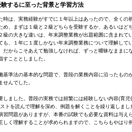
受験するに至った背景と学習方法
時は、実務経験がすでに１年以上はあったので、全くの
ため、まずは１級と２級どちらを受験するか、あるいはど
２級の大きな違いは、年末調整業務が出題範囲に含まれて
ても、１年に１度しかない年末調整業務について理解して
、だからこそあえて勉強しなければ、ずっと曖昧なままに
指すこととしました。
基準法の基本的な問題で、普段の業務内容に沿ったもの
ませんでした。
しました。普段の実務では頻繁には経験しない内容(育児
キストを読んで理解を深め、例題を解くことを繰り返しまし
習問題がありますが、本番の試験でも必要な資料は与え
正しく理解することが求められますので、こちらもやはり