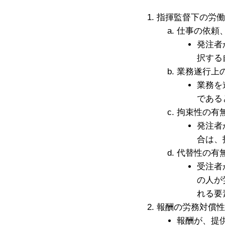
指揮監督下の労働
仕事の依頼
発注者
択する
業務遂行上
業務を
である
拘束性の有
発注者
合は、
代替性の有
受注者
の人が
れる要
報酬の労務対償性
報酬が、提