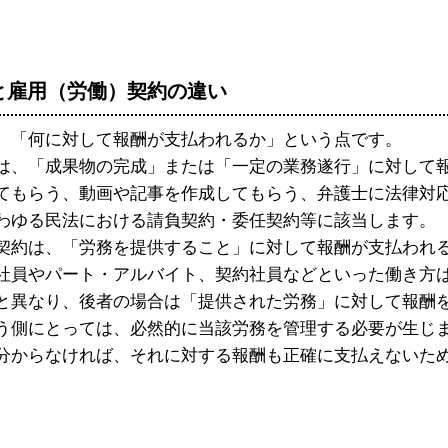
約と雇用（労働）契約の違い
「何に対して報酬が支払われるか」という点です。
、「成果物の完成」または「一定の業務遂行」に対して
てもらう、動画や記事を作成してもらう、弁護士に法律対
わゆる民法における請負契約・委任契約等に該当します。
約は、「労務を提供すること」に対して報酬が支払われ
社員やパート・アルバイト、契約社員などといった働き方
異なり、後者の場合は「提供された労務」に対して報酬
う側にとっては、必然的に当該労務を管理する必要が生じ
分からなければ、それに対する報酬も正確に支払えないた