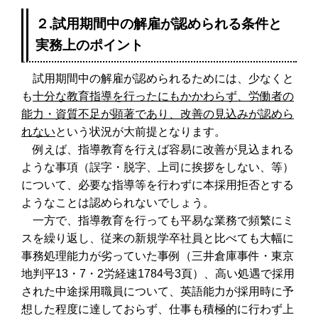
２.試用期間中の解雇が認められる条件と
実務上のポイント
試用期間中の解雇が認められるためには、少なくと
も
十分な教育指導を行ったにもかかわらず、労働者の
能力・資質不足が顕著であり、改善の見込みが認めら
れない
という状況が大前提となります。
例えば、指導教育を行えば容易に改善が見込まれる
ような事項（誤字・脱字、上司に挨拶をしない、等）
について、必要な指導等を行わずに本採用拒否とする
ようなことは認められないでしょう。
一方で、指導教育を行っても平易な業務で頻繁にミ
スを繰り返し、従来の新規学卒社員と比べても大幅に
事務処理能力が劣っていた事例（三井倉庫事件・東京
地判平13・7・2労経速1784号3頁）、高い処遇で採用
された中途採用職員について、英語能力が採用時に予
想した程度に達しておらず、仕事も積極的に行わず上