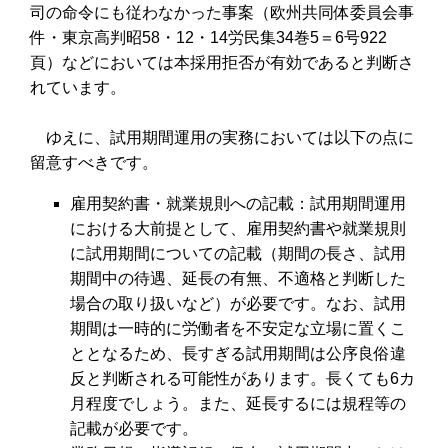
司の命令にも従わなかった事案（欧州共同体委員会事
件・東京高判昭58・12・14労民集34巻5＝6号922
頁）などにおいては本採用拒否が有効であると判断さ
れています。
ゆえに、試用期間運用の実務においては以下の点に
留意すべきです。
雇用契約書・就業規則への記載：試用期間運用
における大前提として、雇用契約書や就業規則
に試用期間についての記載（期間の長さ、試用
期間中の待遇、延長の有無、不適格と判断した
場合の取り扱いなど）が必要です。なお、試用
期間は一時的に労働者を不安定な立場に置くこ
ととなるため、長すぎる試用期間は公序良俗違
反と判断される可能性があります。長くても6カ
月程度でしょう。また、延長するには規程等の
記載が必要です。