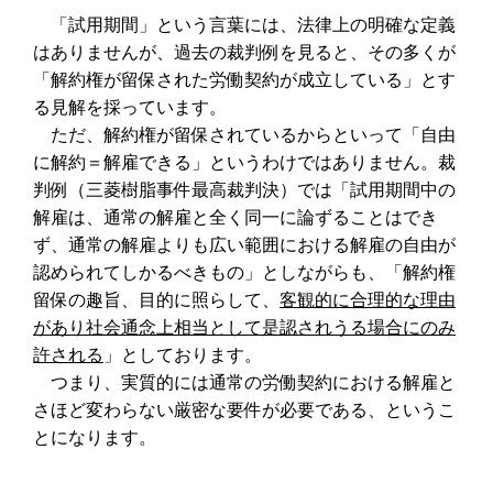
「試用期間」という言葉には、法律上の明確な定義
はありませんが、過去の裁判例を見ると、その多くが
「解約権が留保された労働契約が成立している」とす
る見解を採っています。
ただ、解約権が留保されているからといって「自由
に解約＝解雇できる」というわけではありません。裁
判例（三菱樹脂事件最高裁判決）では「試用期間中の
解雇は、通常の解雇と全く同一に論ずることはでき
ず、通常の解雇よりも広い範囲における解雇の自由が
認められてしかるべきもの」としながらも、「解約権
留保の趣旨、目的に照らして、
客観的に合理的な理由
があり社会通念上相当として是認されうる場合にのみ
許される
」としております。
つまり、実質的には通常の労働契約における解雇と
さほど変わらない厳密な要件が必要である、というこ
とになります。