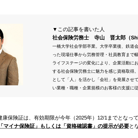
▼この記事を書いた人
社会保険労務士 寺山 晋太郎（Shinta
一橋大学社会学部卒業。大学卒業後、鉄道
った現場仕事から労務管理・社員教育まで
ライフステージの変化により、企業活動に
する社会保険労務士に魅力を感じ資格取得
として
「人」を活かし「会社」を発展させ
い業種・職種・企業規模のお客様の支援に
健康保険証は、有効期限が今年（
2025
年）
12/1
までとなっ
「マイナ保険証」もしくは「資格確認書」の提示が必要
と