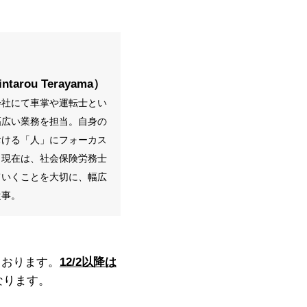
rou Terayama）
会社にて車掌や運転士とい
幅広い業務を担当。自身の
おける「人」にフォーカス
。
現在は、社会保険労務士
ていくことを大切に、幅広
従事。
ております。
12/2
以降は
なります。