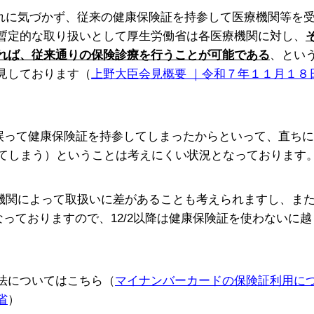
れに気づかず、従来の健康保険証を持参して医療機関等を
暫定的な取り扱いとして厚生労働省は各医療機関に対し、
れば、従来通りの保険診療を行うことが可能である
、とい
見しております（
上野大臣会見概要
｜令和７年１１月１８
誤って健康保険証を持参してしまったからといって、直ちに
てしまう）ということは考えにくい状況となっております
機関によって取扱いに差があることも考えられますし、ま
なっておりますので、
12/2
以降は健康保険証を使わないに越
法についてはこちら（
マイナンバーカードの保険証利用に
省
）