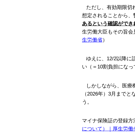
ただし、有効期限切
想定されることから、
あるという確認ができ
生労働大臣もその旨会
生労働省
）
ゆえに、
12/2
以降に
い（＝
10
割負担になっ
しかしながら、医療
（
2026
年）
3
月までと
う。
マイナ保険証の登録方
について）｜厚生労働