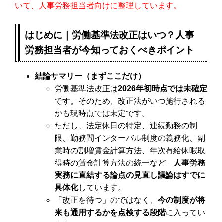
いて、人事労務担当者向けに整理しています。
はじめに｜労働基準法改正はいつ？人事
労務担当者が今知っておくべきポイント
結論サマリー（まずここだけ）
労働基準法改正は
2026年初時点では未確定
です。そのため、改正法がいつ施行される
かも現時点では未定です。
ただし、法定休日の特定、連続勤務の制
限、勤務間インターバル制度の義務化、副
業時の割増賃金計算方法、年次有給休暇取
得時の賃金計算方法の統一など、
人事労務
実務に直結する論点の見直し議論はすでに
具体化
しています。
「改正を待つ」のではなく、
今の制度が将
来も通用するかを点検する段階
に入ってい