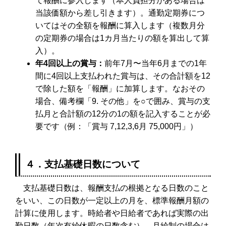
て報酬に参入します（本人負担分がある場合は
当該価額から差し引きます）。通勤定期券につ
いてはその全額を報酬に算入します（複数月分
の定期券の場合は1カ月当たりの額を算出して算
入）。
年4回以上の賞与：
前年7月〜当年6月までの1年
間に4回以上支払われた賞与は、その合計額を12
で除した額を「報酬」に加算します。なおその
場合、備考欄「9. その他」を○で囲み、賞与の支
払月と合計額の12分の1の額を記入することが必
要です（例：「賞与 7,12,3,6月 75,000円」）
４．支払基礎日数について
支払基礎日数は、報酬支払の根拠となる日数のこと
をいい、この日数が一定以上の月を、標準報酬月額の
計算に使用します。時給者や日給者であれば実際の出
勤日数（年次有給休暇の日数含む）、月給制の場合は