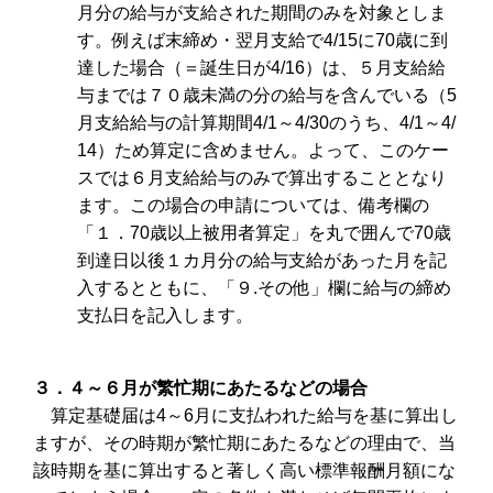
月分の給与が支給された期間のみを対象としま
す。例えば末締め・翌月支給で4/15に70歳に到
達した場合（＝誕生日が4/16）は、５月支給給
与までは７０歳未満の分の給与を含んでいる（5
月支給給与の計算期間4/1～4/30のうち、4/1～4/
14）ため算定に含めません。よって、このケー
スでは６月支給給与のみで算出することとなり
ます。この場合の申請については、備考欄の
「１．70歳以上被用者算定」を丸で囲んで70歳
到達日以後１カ月分の給与支給があった月を記
入するとともに、「９.その他」欄に給与の締め
支払日を記入します。
３．４～６月が繁忙期にあたるなどの場合
算定基礎届は4～6月に支払われた給与を基に算出し
ますが、その時期が繁忙期にあたるなどの理由で、当
該時期を基に算出すると著しく高い標準報酬月額にな