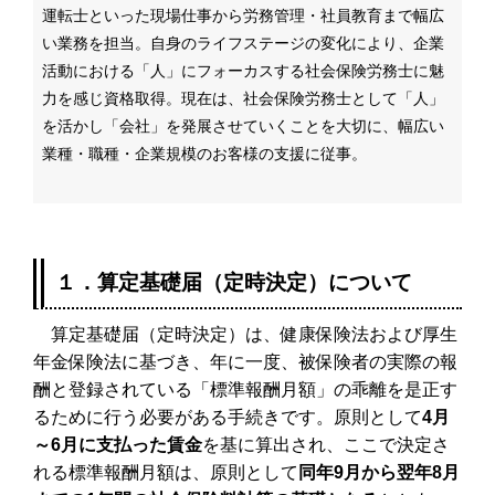
運転士といった現場仕事から労務管理・社員教育まで幅広
い業務を担当。自身のライフステージの変化により、企業
活動における「人」にフォーカスする社会保険労務士に魅
力を感じ資格取得。
現在は、社会保険労務士として
「人」
を活かし「会社」を発展させていくことを大切に、幅広い
業種・職種・企業規模のお客様の支援に従事。
１．算定基礎届（定時決定）について
算定基礎届（定時決定）は、健康保険法および厚生
年金保険法に基づき、年に一度、被保険者の実際の報
酬と登録されている「標準報酬月額」の乖離を是正す
るために行う必要がある手続きです。原則として
4月
～6月に支払った賃金
を基に算出され、ここで決定さ
れる標準報酬月額は、原則として
同年9月から翌年8月