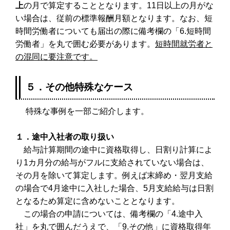
上
の月で算定することとなります。11日以上の月がな
い場合は、従前の標準報酬月額となります。なお、短
時間労働者についても届出の際に備考欄の「6.短時間
労働者」を丸で囲む必要があります。
短時間就労者と
の混同に要注意です。
５．その他特殊なケース
特殊な事例を一部ご紹介します。
１．途中入社者の取り扱い
給与計算期間の途中に資格取得し、日割り計算によ
り1カ月分の給与がフルに支給されていない場合は、
その月を除いて算定します。例えば末締め・翌月支給
の場合で4月途中に入社した場合、5月支給給与は日割
となるため算定に含めないこととなります。
この場合の申請については、備考欄の「4.途中入
社」を丸で囲んだうえで、「9.その他」に資格取得年