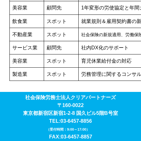
美容業
顧問先
1年変形の労使協定と年間
飲食業
スポット
就業規則＆雇用契約書の
不動産業
スポット
社会保険の新規適用、労働保
サービス業
顧問先
社内DX化のサポート
美容業
スポット
育児休業給付金の対応
製造業
スポット
労務管理に関するコンサ
社会保険労務士法人クリアパートナーズ
〒160-0022
東京都新宿区新宿1-2-8 国久ビル5階B号室
TEL:03-6457-8856
（受付時間：9:00～17:00）
FAX:03-6457-8857